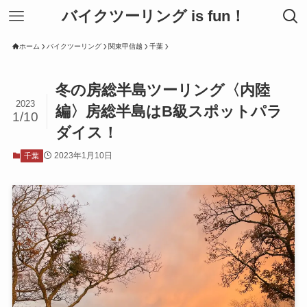
バイクツーリング is fun！
ホーム
バイクツーリング
関東甲信越
千葉
冬の房総半島ツーリング〈内陸
2023
編〉房総半島はB級スポットパラ
1/10
ダイス！
2023年1月10日
千葉