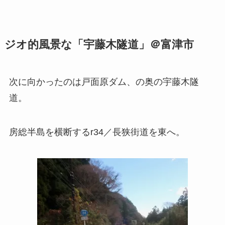
ジオ的風景な「宇藤木隧道」＠富津市
次に向かったのは戸面原ダム、の奥の宇藤木隧
道。
房総半島を横断するr34／長狭街道を東へ。