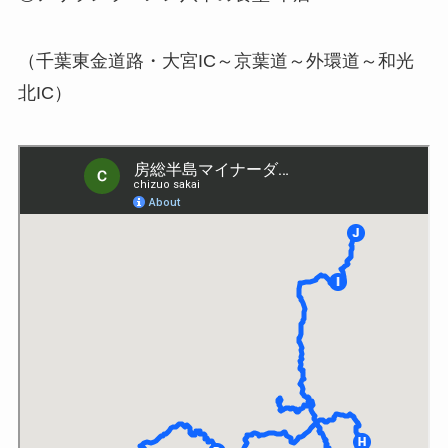
（千葉東金道路・大宮IC～京葉道～外環道～和光
北IC）