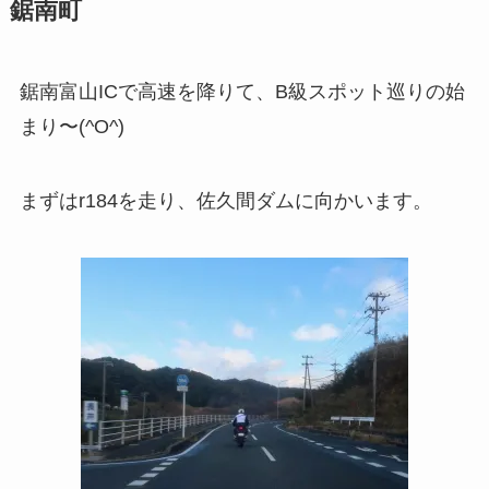
鋸南町
鋸南富山ICで高速を降りて、B級スポット巡りの始
まり〜(^O^)
まずはr184を走り、佐久間ダムに向かいます。