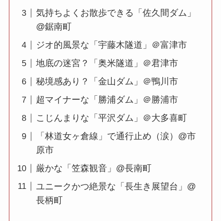
気持ちよくお散歩できる「佐久間ダム」
@鋸南町
ジオ的風景な「宇藤木隧道」＠富津市
地底の迷宮？「奥米隧道」＠君津市
秘境感あり？「金山ダム」＠鴨川市
超マイナーな「勝浦ダム」＠勝浦市
こじんまりな「平沢ダム」＠大多喜町
「林道女ヶ倉線」で通行止め（涙）@市
原市
厳かな「笠森観音」@長南町
ユニークかつ絶景な「長生き展望台」@
長柄町