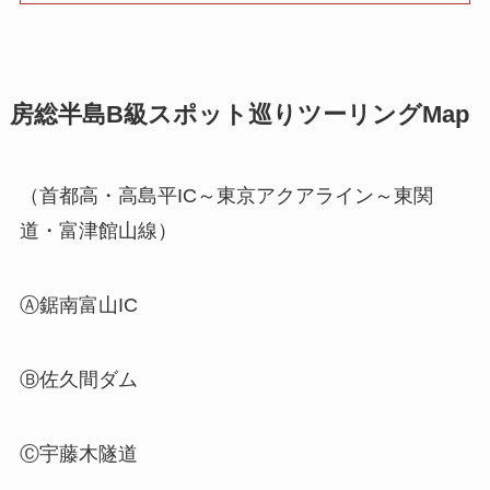
房総半島B級スポット巡りツーリングMap
（首都高・高島平IC～東京アクアライン～東関
道・富津館山線）
Ⓐ鋸南富山IC
Ⓑ佐久間ダム
Ⓒ宇藤木隧道