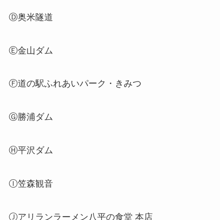
Ⓓ奥米隧道
Ⓔ金山ダム
Ⓕ道の駅ふれあいパーク・きみつ
Ⓖ勝浦ダム
Ⓗ平沢ダム
Ⓘ笠森観音
Ⓙアリランラーメン八平の食堂 本店