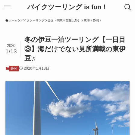
バイクツーリング is fun！
ホーム
バイクツーリング
全国（関東甲信越以外）
東海
静岡
冬の伊豆一泊ツーリング【一日目
2020
③】海だけでない見所満載の東伊
1/13
豆♬
2020年1月13日
静岡