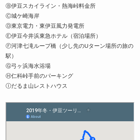
Ⓑ伊豆スカイライン・熱海峠料金所
Ⓒ城ケ崎海岸
Ⓓ東京電力・東伊豆風力発電所
Ⓔ伊豆今井浜東急ホテル（宿泊場所）
Ⓕ河津七滝ループ橋（少し先のUターン場所の旅の
駅）
Ⓖ弓ヶ浜海水浴場
Ⓗ仁科峠手前のパーキング
Ⓘだるま山レストハウス