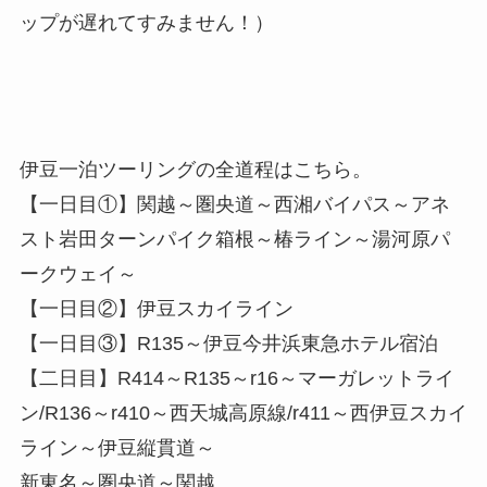
ップが遅れてすみません！）
伊豆一泊ツーリングの全道程はこちら。
【一日目①】関越～圏央道～西湘バイパス～アネ
スト岩田ターンパイク箱根～椿ライン～湯河原パ
ークウェイ～
【一日目②】伊豆スカイライン
【一日目③】R135～伊豆今井浜東急ホテル宿泊
【二日目】R414～R135～r16～マーガレットライ
ン/R136～r410～西天城高原線/r411～西伊豆スカイ
ライン～伊豆縦貫道～
新東名～圏央道～関越