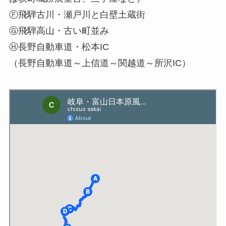
Ⓕ飛騨古川・瀬戸川と白壁土蔵街
Ⓖ飛騨高山・古い町並み
Ⓗ長野自動車道・松本IC
（長野自動車道～上信道～関越道～所沢IC）