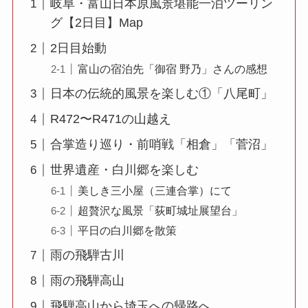
岐阜・富山日本原風景堪能一泊ツーリン
グ【2日目】Map
2日目始動
富山の宿泊先「御宿 野乃」さんの感想
日本の伝統的風景を楽しむ①「八尾町」
R472〜R471の山越え
合掌造り巡り・前哨戦「相倉」「菅沼」
世界遺産・白川郷を楽しむ
美しき三小屋（三連合掌）にて
超贅沢な風景「荻町城址展望台」
平日の白川郷を散策
雨の飛騨古川
雨の飛騨高山
飛騨高山から埼玉への帰路へ