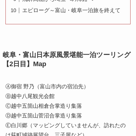
エピローグ～富山・岐阜一泊旅を終えて
岐阜・富山日本原風景堪能一泊ツーリング
【2日目】Map
Ⓐ御宿 野乃（富山市内の宿泊先）
Ⓑ越中八尾観光会館
Ⓒ越中五箇山相倉合掌造り集落
Ⓓ越中五箇山菅沼合掌造り集落
Ⓔ白川郷（マッピングしていませんが、訪れたの
は荻町城跡展望台、三子屋など）