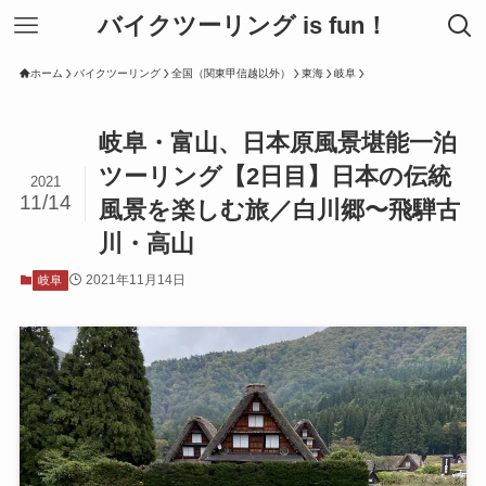
バイクツーリング is fun！
ホーム
バイクツーリング
全国（関東甲信越以外）
東海
岐阜
岐阜・富山、日本原風景堪能一泊
ツーリング【2日目】日本の伝統
2021
11/14
風景を楽しむ旅／白川郷〜飛騨古
川・高山
2021年11月14日
岐阜