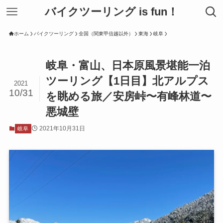
バイクツーリング is fun！
ホーム
バイクツーリング
全国（関東甲信越以外）
東海
岐阜
岐阜・富山、日本原風景堪能一泊
ツーリング【1日目】北アルプス
2021
10/31
を眺める旅／安房峠〜有峰林道〜
悪城壁
2021年10月31日
岐阜