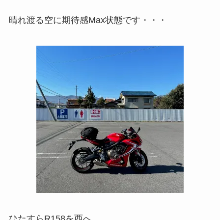
晴れ渡る空に期待感Max状態です・・・
ひたすらR158を西へ。