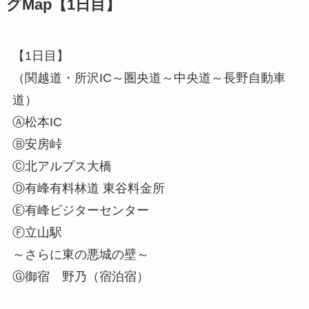
グMap【1日目】
【1日目】
（関越道・所沢IC～圏央道～中央道～長野自動車
道）
Ⓐ松本IC
Ⓑ安房峠
Ⓒ北アルプス大橋
Ⓓ有峰有料林道 東谷料金所
Ⓔ有峰ビジターセンター
Ⓕ立山駅
～さらに東の悪城の壁～
Ⓖ御宿 野乃（宿泊宿）