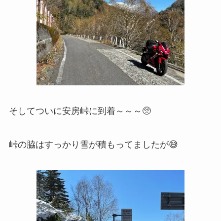
そしてついに安房峠に到着～～～🥺
峠の脇はすっかり雪が積もってましたが😅