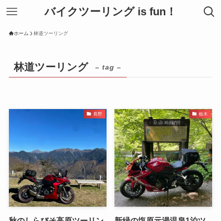
バイクツーリング is fun！
ホーム
林道ツーリング
林道ツーリング
– tag –
長野
栃木
秋のしらびそ高原ツーリン
新緑の塩原元湯温泉1泊ツ