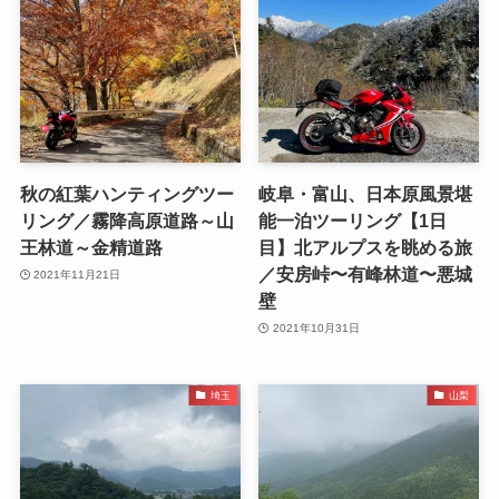
秋の紅葉ハンティングツー
岐阜・富山、日本原風景堪
リング／霧降高原道路～山
能一泊ツーリング【1日
王林道～金精道路
目】北アルプスを眺める旅
／安房峠〜有峰林道〜悪城
2021年11月21日
壁
2021年10月31日
埼玉
山梨