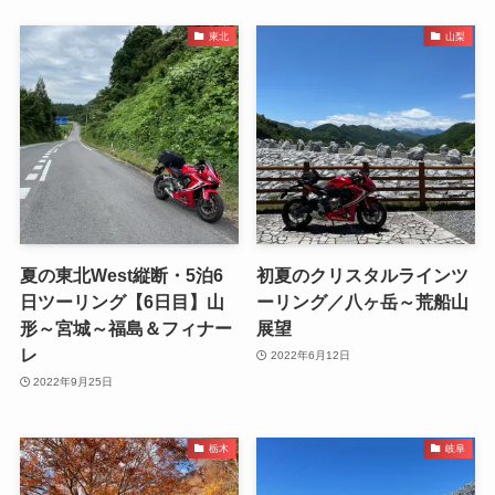
東北
山梨
夏の東北West縦断・5泊6
初夏のクリスタルラインツ
日ツーリング【6日目】山
ーリング／八ヶ岳～荒船山
形～宮城～福島＆フィナー
展望
レ
2022年6月12日
2022年9月25日
栃木
岐阜