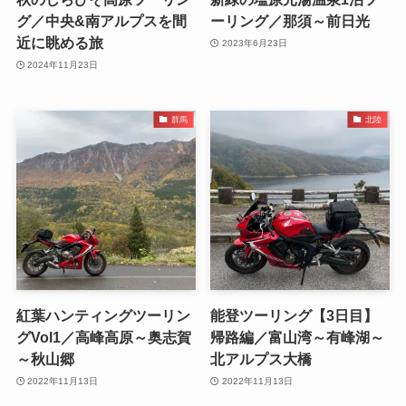
グ／中央&南アルプスを間
ーリング／那須～前日光
近に眺める旅
2023年6月23日
2024年11月23日
群馬
北陸
紅葉ハンティングツーリン
能登ツーリング【3日目】
グVol1／高峰高原～奥志賀
帰路編／富山湾～有峰湖～
～秋山郷
北アルプス大橋
2022年11月13日
2022年11月13日