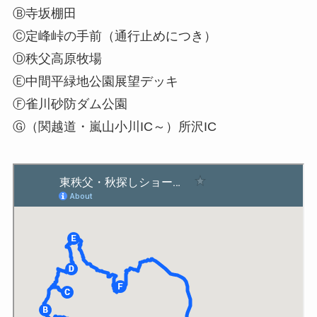
Ⓑ寺坂棚田
Ⓒ定峰峠の手前（通行止めにつき）
Ⓓ秩父高原牧場
Ⓔ中間平緑地公園展望デッキ
Ⓕ雀川砂防ダム公園
Ⓖ（関越道・嵐山小川IC～）所沢IC