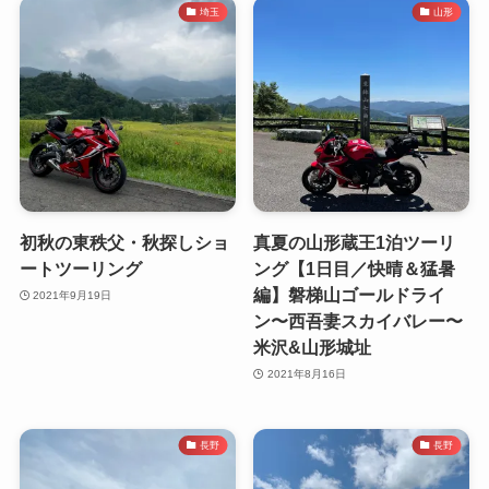
埼玉
山形
初秋の東秩父・秋探しショ
真夏の山形蔵王1泊ツーリ
ートツーリング
ング【1日目／快晴＆猛暑
編】磐梯山ゴールドライ
2021年9月19日
ン〜西吾妻スカイバレー〜
米沢&山形城址
2021年8月16日
長野
長野