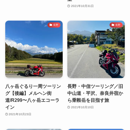
2021年10月31日
長野
長野
八ヶ岳ぐるり一周ツーリン
長野・中信ツーリング／旧
グ【後編】メルヘン街
中山道・平沢、奈良井宿か
道/R299〜八ヶ岳エコーラ
ら乗鞍岳を目指す旅
イン
2021年10月10日
2021年10月23日