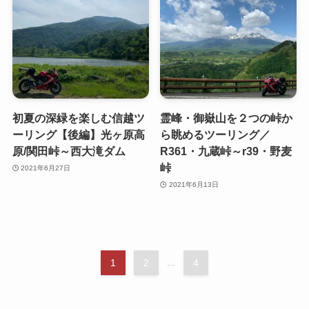
初夏の深緑を楽しむ信越ツ
霊峰・御嶽山を２つの峠か
ーリング【後編】光ヶ原高
ら眺めるツーリング／
原/関田峠～西大滝ダム
R361・九蔵峠～r39・野麦
峠
2021年6月27日
2021年6月13日
1
2
...
4