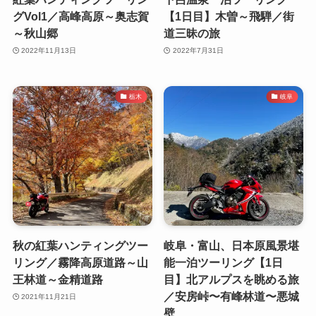
グVol1／高峰高原～奥志賀
【1日目】木曽～飛騨／街
～秋山郷
道三昧の旅
2022年11月13日
2022年7月31日
栃木
岐阜
秋の紅葉ハンティングツー
岐阜・富山、日本原風景堪
リング／霧降高原道路～山
能一泊ツーリング【1日
王林道～金精道路
目】北アルプスを眺める旅
／安房峠〜有峰林道〜悪城
2021年11月21日
壁