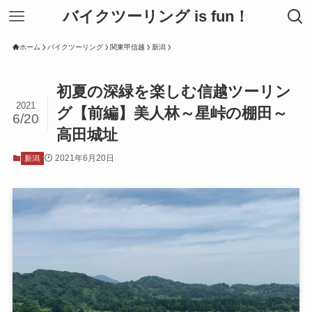
バイクツーリング is fun！
ホーム
バイクツーリング
関東甲信越
新潟
初夏の深緑を楽しむ信越ツーリン
2021
グ【前編】美人林～星峠の棚田～
6/20
高田城址
2021年6月20日
新潟