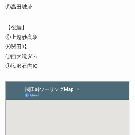
Ⓕ高田城址
【後編】
Ⓖ上越妙高駅
Ⓗ関田峠
Ⓘ西大滝ダム
Ⓙ塩沢石内IC