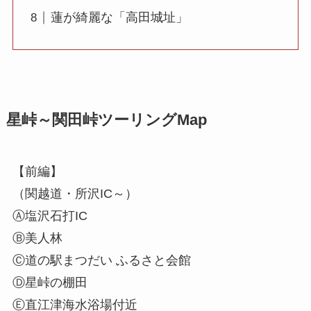
蓮が綺麗な「高田城址」
星峠～関田峠ツーリングMap
【前編】
（関越道・所沢IC～）
Ⓐ塩沢石打IC
Ⓑ美人林
Ⓒ道の駅まつだい ふるさと会館
Ⓓ星峠の棚田
Ⓔ直江津海水浴場付近