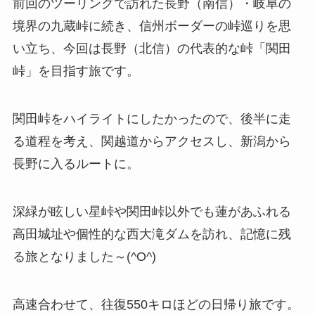
前回のツーリングで訪れた長野（南信）・岐阜の
境界の九蔵峠に続き、信州ボーダーの峠巡りを思
い立ち、今回は長野（北信）の代表的な峠「関田
峠」を目指す旅です。
関田峠をハイライトにしたかったので、後半に走
る道程を考え、関越道からアクセスし、新潟から
長野に入るルートに。
深緑が眩しい星峠や関田峠以外でも蓮があふれる
高田城址や個性的な西大滝ダムを訪れ、記憶に残
る旅となりました～(^O^)
高速合わせて、往復550キロほどの日帰り旅です。